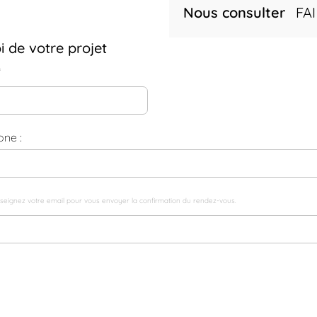
Nous consulter
FAI
i de votre projet
*
one :
seignez votre email pour vous envoyer la confirmation du rendez-vous.
tails (optionnel)
voyez-vous de le financer ?