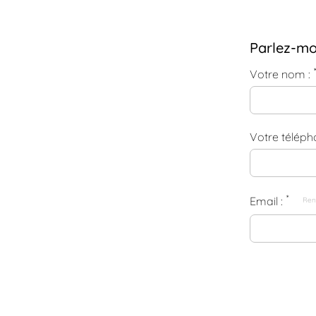
Parlez-mo
Votre nom :
Votre téléph
*
Email :
Ren
Plus de dé
Comment pré