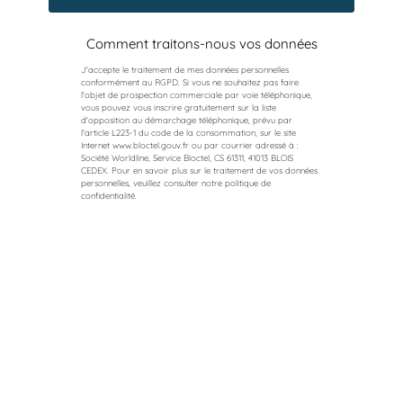
Comment traitons-nous vos données
J'accepte le traitement de mes données personnelles
conformément au RGPD. Si vous ne souhaitez pas faire
l'objet de prospection commerciale par voie téléphonique,
vous pouvez vous inscrire gratuitement sur la liste
d'opposition au démarchage téléphonique, prévu par
l'article L223-1 du code de la consommation, sur le site
Internet
www.bloctel.gouv.fr
ou par courrier adressé à :
Société Worldline, Service Bloctel, CS 61311, 41013 BLOIS
CEDEX. Pour en savoir plus sur le traitement de vos données
personnelles, veuillez consulter notre politique de
confidentialité.