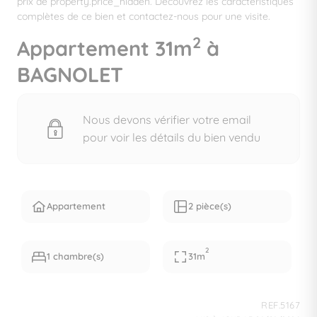
prix de property.price_hidden. Découvrez les caractéristiques
complètes de ce bien et contactez-nous pour une visite.
2
Appartement 31m
à
BAGNOLET
Nous devons vérifier votre email
pour voir les détails du bien vendu
Appartement
2 pièce(s)
2
1 chambre(s)
31m
REF.5167