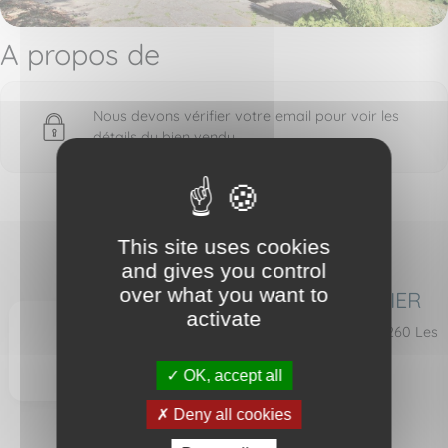
A propos de
Nous devons vérifier votre email pour voir les
détails du bien vendu
This site uses cookies
and gives you control
over what you want to
AURA IMMOBILIER
activate
44 rue de Paris - 93260 Les
Lilas
OK, accept all
Deny all cookies