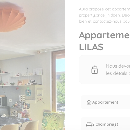
Aura propose cet apparteme
property.price_hidden. Déc
bien et contactez-nous pour
Apparteme
LILAS
Nous devons
les détails
Appartement
2 chambre(s)