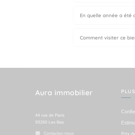
En quelle année a été c
Comment visiter ce bie
Aura immobilier
PLUS
Confie
44 rue de Paris
93260
Les lilas
Estima
Contactez-nous
Prix d