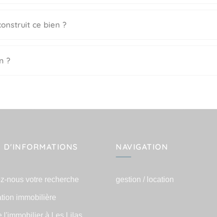
onstruit ce bien ?
n ?
 D'INFORMATIONS
NAVIGATION
z-nous votre recherche
gestion / location
tion immobilière
e l'immobilier à Les Lilas