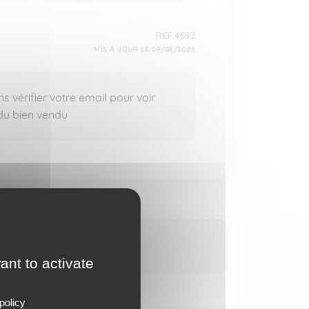
REF.4682
MIS À JOUR LE 09/08/2026
 vérifier votre email pour voir
 du bien vendu
ant to activate
policy