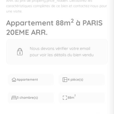
ARR. au prix de property.price_hidden. Découvrez les
caractéristiques complètes de ce bien et contactez-nous pour
une visite.
2
Appartement 88m
à PARIS
20EME ARR.
Nous devons vérifier votre email
pour voir les détails du bien vendu
Appartement
4 pièce(s)
2
3 chambre(s)
88m