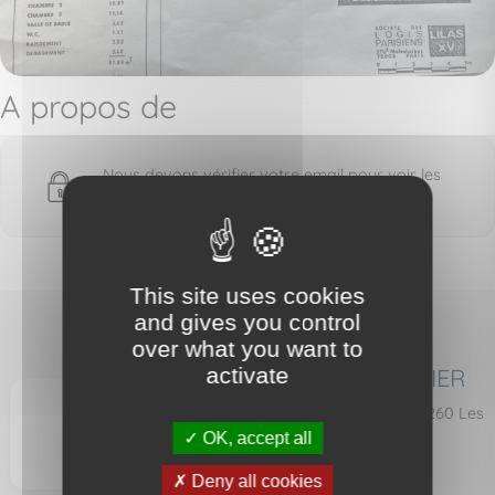
A propos de
Nous devons vérifier votre email pour voir les
détails du bien vendu
This site uses cookies
and gives you control
over what you want to
AURA IMMOBILIER
activate
44 rue de Paris - 93260 Les
Lilas
OK, accept all
Deny all cookies