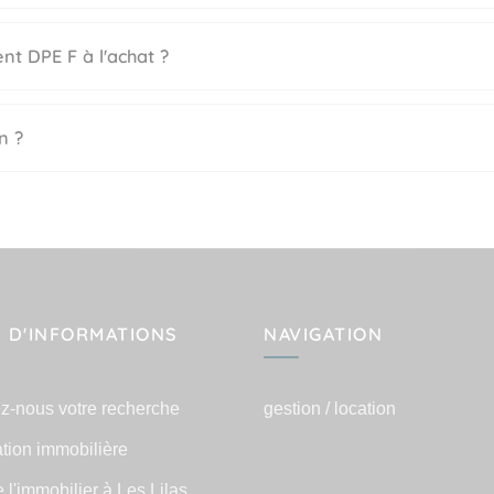
nt DPE F à l'achat ?
n ?
 D'INFORMATIONS
NAVIGATION
z-nous votre recherche
gestion / location
tion immobilière
e l'immobilier à Les Lilas