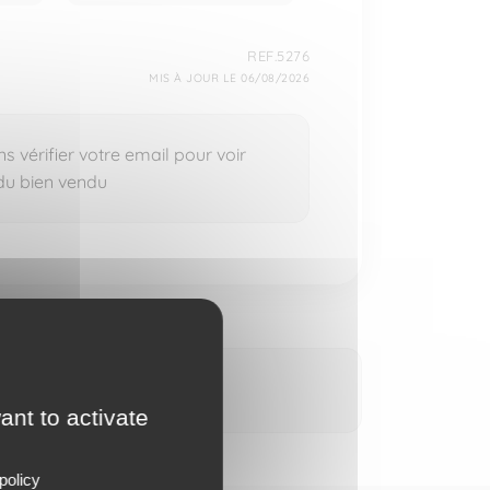
REF.5276
MIS À JOUR LE 06/08/2026
 vérifier votre email pour voir
 du bien vendu
ant to activate
policy