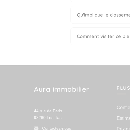
Qu'implique le classeme
Comment visiter ce bie
Aura immobilier
PLUS
Confie
44 rue de Paris
93260
Les lilas
Estima
Contactez-nous
Prix d