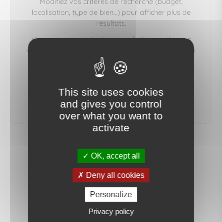
Modifiez vos critères de recherche (budget,
localisation, type de bien…) pour afficher plus de
résultats.
Vous pouvez aussi créer une alerte e‑mail : nous
vous préviendrons dès qu'un bien correspondant à
votre recherche sera mis en ligne.
This site uses cookies
créer une alerte
and gives you control
over what you want to
activate
OK, accept all
Deny all cookies
Personalize
Privacy policy