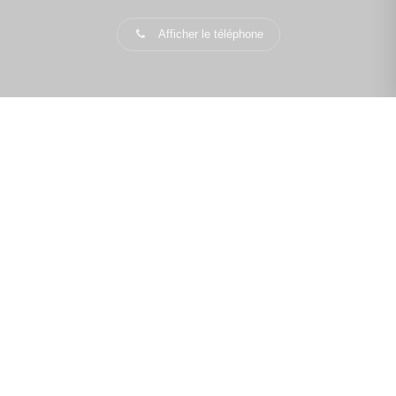
Afficher le téléphone
PLUS D'INFORMATIONS
Confiez-nous votre recherche
Estimation immobilière
Prix de l'immobilier à Les Lilas
Avis clients
Immobilier Les Lilas
Toutes les villes