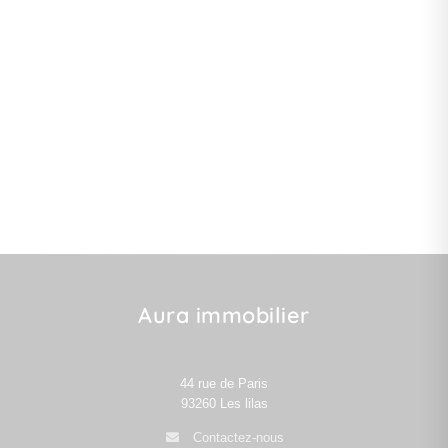
Aura immobilier
44 rue de Paris
93260
Les lilas
Contactez-nous