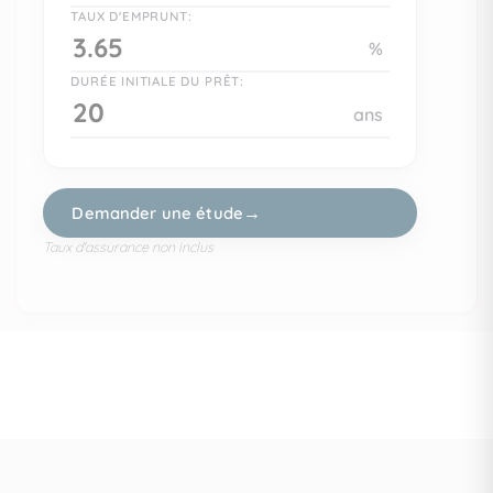
F
TAUX D'EMPRUNT:
G
%
logement très émetteur de CO2
DURÉE INITIALE DU PRÊT:
ans
Demander une étude
Date du DPE : Information non communiquée par l'annonceur
Taux d'assurance non inclus
Montant estimé des dépenses annuelles d’énergie pour un us
est de 0.00€ par an. Prix moyens des énergies indexés en 06/
(abonnement compris)