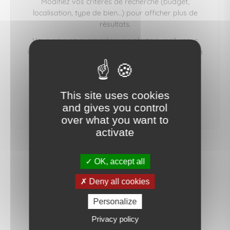
Modifiez vos critères de recherche (budget,
localisation, type de bien…) pour afficher plus de
résultats.
Vous pouvez aussi créer une alerte e‑mail : nous
vous préviendrons dès qu'un bien correspondant à
votre recherche sera mis en ligne.
This site uses cookies
créer une alerte
and gives you control
over what you want to
activate
OK, accept all
Deny all cookies
Personalize
Privacy policy