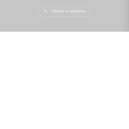
Afficher le téléphone
PLUS D'INFORMATIONS
Confiez-nous votre recherche
Estimation immobilière
Prix de l'immobilier à Les Lilas
Avis clients
Immobilier Les Lilas
Toutes les villes