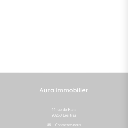
Aura immobilier
44 rue de Paris
93260
Les lilas
Contactez-nous