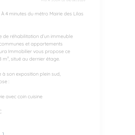
MIS À JOUR LE 08/08/2026
À 4 minutes du métro Mairie des Lilas
 de réhabilitation d’un immeuble
s communes et appartements
Aura Immobilier vous propose ce
 m², situé au dernier étage.
 à son exposition plein sud,
se :
ie avec coin cuisine
C
...]