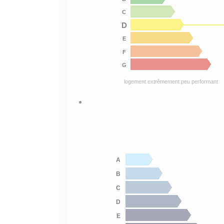
C
D
E
F
G
logement extrêmement peu performant
A
B
C
D
E