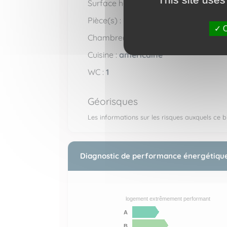
2
Surface habitable :
28 m
Pièce(s) :
2
O
Chambre(s) :
1
Cuisine :
américaine
WC :
1
Géorisques
Les informations sur les risques auxquels ce bi
Diagnostic de performance énergétiqu
logement extrêmement performant
A
B