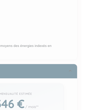
x moyens des énergies indexés en
346 €
/ mois**