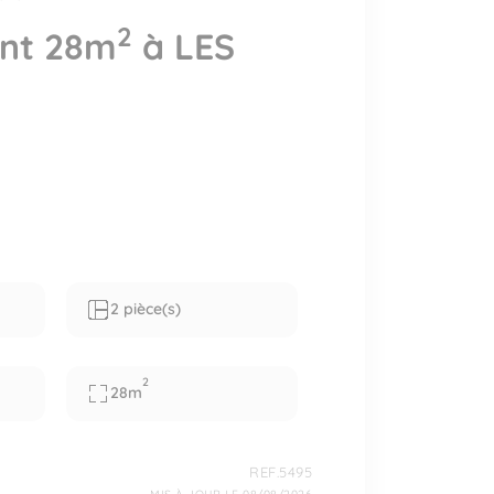
2
nt 28m
à LES
2 pièce(s)
2
28m
REF.5495