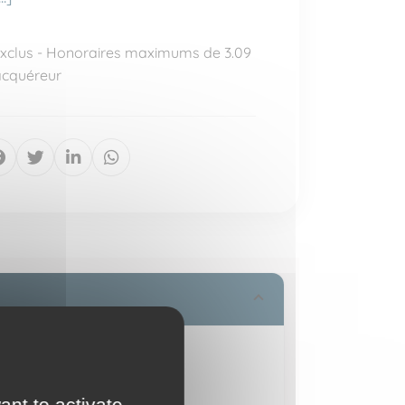
 exclus - Honoraires maximums de 3.09
acquéreur
ant to activate