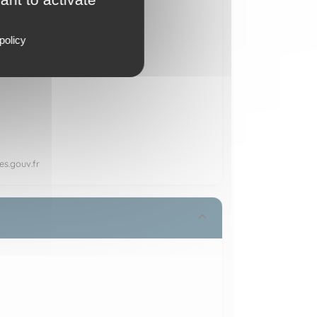
policy
es.gouv.fr