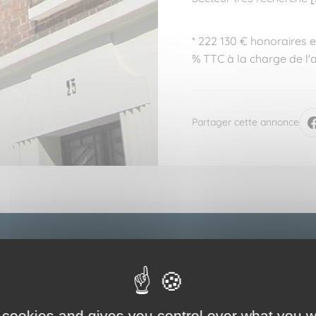
* 222 130 € honoraires
% TTC à la charge de l'
Partager cette annonce
Informations sur le lot
 cookies and gives you control over what you w